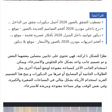
اقرا ايضا
تشطيب الشقق بالصور 2026 أجمل ديكورات شقق من الداخل - موقع يلا ديكور
درج داخلي مودرن 2026 أفخم التصاميم الجديدة بالصور - موقع يلا ديكور
ديكور عواميد داخل المنزل 2026 بأفكار عصرية فخمة - موقع يلا ديكور
أفخم انتريهات مودرن 2026 بالصور والأسعار - موقع يلا ديكور
نظرًا للشكل L لركنة، فهي تحتوي على جانبين متصلين ببعضهما البعض
و تم تصميم جانب واحد بشكل عام للجلوس والاسترخاء، ويمكن
استخدام الجانب الآخر كمساحة مفتوحة لوضع أشياء أخرى مثل
الطاولات الجانبية أو المصابيح أو غيرها من الديكورات و يتيح هذا التصميم
الفريد استخدام الأريكة بشكل مثالي في المساحات الصغيرة والكبيرة،
وفي نفس الوقت يوفر مساحة مفتوحة ومريحة للاسترخاء.