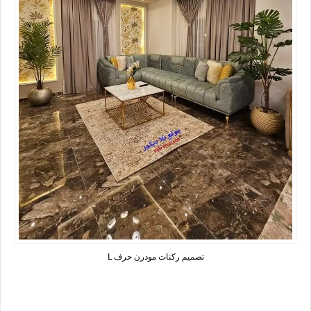
تصميم ركنات مودرن حرف L